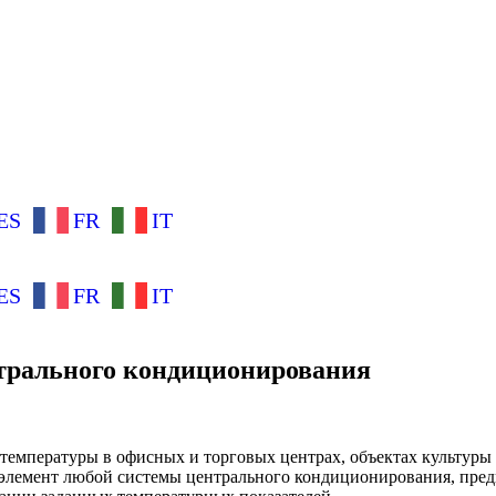
ES
FR
IT
ES
FR
IT
трального кондиционирования
 температуры в офисных и торговых центрах, объектах культур
 элемент любой системы центрального кондиционирования, пре