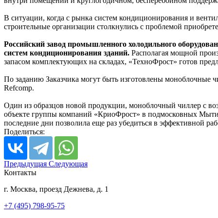
внутри помещений и круглогодичном, бесперебойном поддерж
В ситуации, когда с рынка систем кондиционирования и вент
строительные организации столкнулись с проблемой приобрете
Российский завод промышленного холодильного оборудован
систем кондиционирования зданий.
Располагая мощной произ
запасом комплектующих на складах, «ТехноФрост» готов пред
По заданию Заказчика могут быть изготовлены моноблочные чи
Refcomp.
Один из образцов новой продукции, моноблочный чиллер с воз
объекте группы компаний «КриоФрост» в подмосковных Мытищ
последние дни позволила еще раз убедиться в эффективной раб
Поделиться:
Предыдущая
Следующая
Контакты
г. Москва, проезд Дежнева, д. 1
+7 (495) 798-95-75