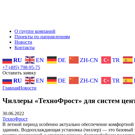
О группе компаний
Проекты по направлениям
Новости
Контакты
RU
EN
DE
ZH-CN
TR
+7 (495) 798-95-75
Оставить заявку
RU
EN
DE
ZH-CN
TR
Главная
Новости
Чиллеры «ТехноФрост» для систем цен
30.06.2022
ТехноФрост
В летний период особенно актуально обеспечение комфортной
зданиях. Водоохлаждающая установка (чиллер) — это базовый