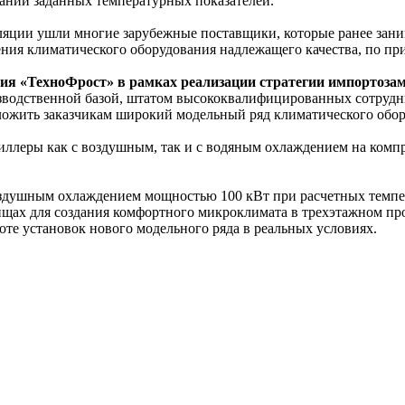
ании заданных температурных показателей.
иляции ушли многие зарубежные поставщики, которые ранее зан
ния климатического оборудования надлежащего качества, по при
ия «ТехноФрост» в рамках реализации стратегии импортоза
водственной базой, штатом высококвалифицированных сотрудник
ложить заказчикам широкий модельный ряд климатического обор
ллеры как с воздушным, так и с водяным охлаждением на компр
душным охлаждением мощностью 100 кВт при расчетных температ
ах для создания комфортного микроклимата в трехэтажном про
оте установок нового модельного ряда в реальных условиях.