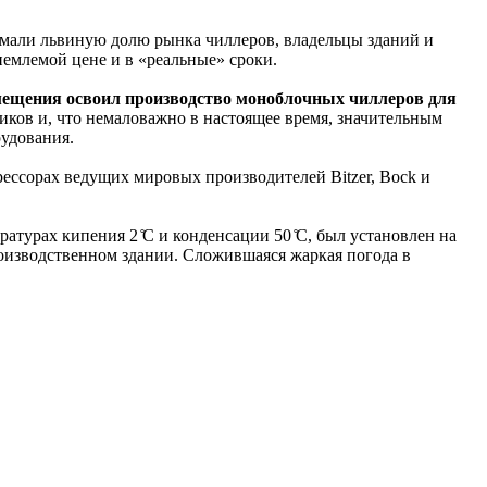
имали львиную долю рынка чиллеров, владельцы зданий и
емлемой цене и в «реальные» сроки.
мещения освоил производство моноблочных чиллеров для
ов и, что немаловажно в настоящее время, значительным
удования.
ессорах ведущих мировых производителей Bitzer, Bock и
урах кипения 2 ̊С и конденсации 50 ̊С, был установлен на
изводственном здании. Сложившаяся жаркая погода в