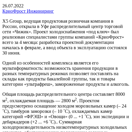
26.07.2022
КриоФрост Инжиниринг
X5 Group, ведущая продуктовая розничная компания в
России, открыла в Уфе распределительный центр торговой
сети «Чижик». Проект холодоснабжения «под ключ» был
реализован специалистами группы компаний «КриоФрост»
всего за 4 месяца: разработка проектной документации
началась в феврале, а ввод объекта в эксплуатацию состоялся
30 июня.
Одной из особенностей комплекса является его
мультиформатность: возможность хранения продукции в
разных температурных режимах позволяет поставлять на
склады как продукты бакалейной группы, так и товары
категории «ультрафреш», замороженные продукты и алкоголь.
Общая площадь распределительного центра составляет 8000
2
2
м
, охлаждаемая площадь — 2800 м
. Проектом
предусмотрено оснащение холодом морозильных камер (– 24
˚С), тамбуров заморозки (– 10 ˚С), охлаждаемых камер
категорий «ФРЭШ» и «Овощи» (0 ... +1 ˚С), зон экспедиции и
дебаркадеров (+2 ... +6 ˚С).. Суммарная
холодпроизводительность низкотемпературных холодильных