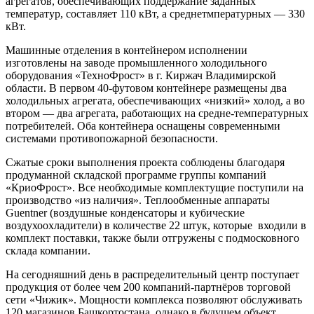
агрегатов, обеспечивающих поддержание заданных
температур, составляет 110 кВт, а среднетмпературных — 330
кВт.
Машинные отделения в контейнером исполнении
изготовлены на заводе промышленного холодильного
оборудования «ТехноФрост» в г. Киржач Владимирской
области. В первом 40-футовом контейнере размещены два
холодильных агрегата, обеспечивающих «низкий» холод, а во
втором — два агрегата, работающих на средне-температурных
потребителей. Оба контейнера оснащены современными
системами противопожарной безопасности.
Сжатые сроки выполнения проекта соблюдены благодаря
продуманной складской программе группы компаний
«КриоФрост». Все необходимые комплектущие поступили на
производство «из наличия». Теплообменные аппараты
Guentner (воздушные конденсаторы и кубические
воздухоохладители) в количестве 22 штук, которые входили в
комплект поставки, также были отгружены с подмосковного
склада компании.
На сегодняшний день в распределительный центр поступает
продукция от более чем 200 компаний-партнёров торговой
сети «Чижик». Мощности комплекса позволяют обслуживать
120 магазинов Башкортостана, однако в будущем объект