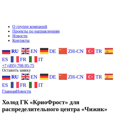
О группе компаний
Проекты по направлениям
Новости
Контакты
RU
EN
DE
ZH-CN
TR
ES
FR
IT
+7 (495) 798-95-75
Оставить заявку
RU
EN
DE
ZH-CN
TR
ES
FR
IT
Главная
Новости
Холод ГК «КриоФрост» для
распределительного центра «Чижик»