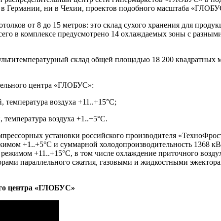
и в Германии, ни в Чехии, проектов подобного масштаба «ГЛОБУ
толков от 8 до 15 метров: это склад сухого хранения для проду
сего в комплексе предусмотрено 14 охлаждаемых зоны с разны
мультитемпературный склад общей площадью 18 200 квадратных м
тельного центра «ГЛОБУС»:
 температура воздуха +11..+15°С;
 температура воздуха +1..+5°С.
мпрессорных установки российского производителя «ТехноФрост
имом +1..+5°С и суммарной холодопроизводительность 1368 кВт
 режимом +11..+15°С, в том числе охлаждение приточного возд
рами параллельного сжатия, газовыми и жидкостными эжектора
кого центра «ГЛОБУС»