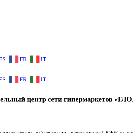
ES
FR
IT
ES
FR
IT
тельный центр сети гипермаркетов «ГЛ
 и распределительный центр сети гипермаркетов «ГЛОБУС» в п