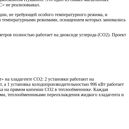
С» не реализовывал.
кции, не требующей особого температурного режима, и
ми температурными режимами, оснащением которых занимались
етров полностью работает на диоксиде углерода (СО2). Проект
» на хладагенте СО2: 2 установки работают на
, а 1 установка холодопроизводительностью 996 кВт работает
уха на прямом кипении СО2 в теплообменнике. Каждая
ми, теплообменниками переохлаждения жидкого хладагента и