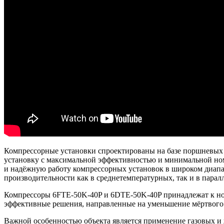
Компрессорные установки спроектированы на базе поршневых т
установку с максимальной эффективностью и минимальной ном
и надёжную работу компрессорных установок в широком диапа
производительности как в среднетемпературных, так и в парал
Компрессоры 6FTE-50K-40P и 6DTE-50K-40P принадлежат к нов
эффективные решения, направленные на уменьшение мёртвого 
Важной особенностью объекта является применение газовых и