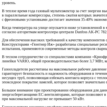
уровень.
В теплое время года газовый мультиэжектор за счет энергии вы
в параллельные компрессоры, степень сжатия которых значите
с фреоновыми установками достигает значения 35-40% экономи
Когда температура на улице опускается ниже установленной в
согласно алгоритмам контроллера централи Danfoss AK-PC 782
Для обеспечения высоких требований к качеству компонентов
Конструкторами «Гюнтнер Иж» разработаны специальные ресив
испытания, применяются современные методы контроля сварных
В тесном сотрудничестве со специалистами компании «Криофр
линейки VARIO, общей производительностью более 3,7 МВт, ко
Газоохладители рассчитаны на максимальное рабочее давление 
гарантирует безопасность и надежность оборудования в течени
несущих труб, позволяющая избежать контакта корпуса с тепл
эпоксидное покрытие ламелей, которое позволяет значительно
Большое внимание при проектировании оборудования для данно
энергосберегающими ЕС-вентиляторами, которые позволяют в р
при максимальной нагрузке не превышает 50 кВт.
Газоохладители оснащены шкафами управления на базе контр