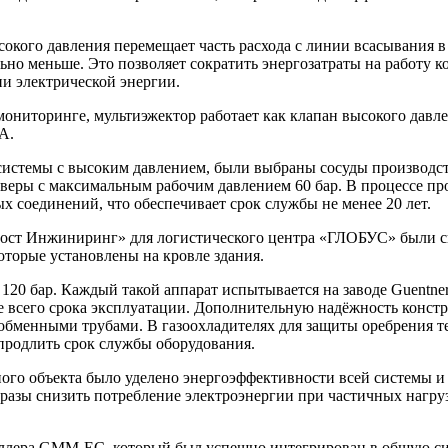
сокого давления перемещает часть расхода с линии всасывания в
льно меньше. Это позволяет сократить энергозатраты на работу
и электрической энергии.
 мониторинге, мультиэжектор работает как клапан высокого да
A.
 системы с высоким давлением, были выбраны сосуды производс
еры с максимальным рабочим давлением 60 бар. В процессе пр
 соединений, что обеспечивает срок службы не менее 20 лет.
ост Инжиниринг» для логистического центра «ГЛОБУС» были сп
торые установлены на кровле здания.
120 бар. Каждый такой аппарат испытывается на заводе Guentne
е всего срока эксплуатации. Дополнительную надёжность констр
ообменными трубами. В газоохладителях для защиты оребрения 
 продлить срок службы оборудования.
го объекта было уделено энергоэффективности всей системы и 
азы снизить потребление электроэнергии при частичных нагруз
оллера GMM-EC, который был успешно интегрирован в общую с