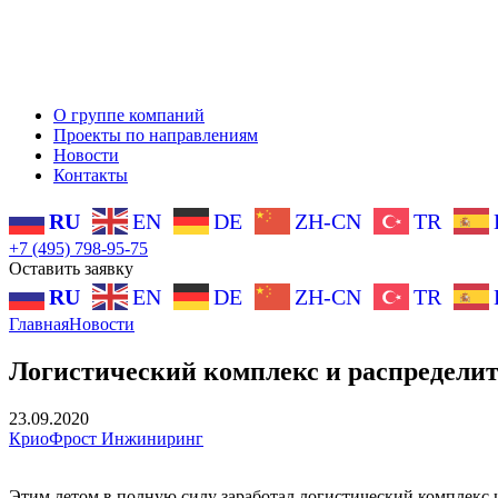
О группе компаний
Проекты по направлениям
Новости
Контакты
RU
EN
DE
ZH-CN
TR
+7 (495) 798-95-75
Оставить заявку
RU
EN
DE
ZH-CN
TR
Главная
Новости
Логистический комплекс и распредели
23.09.2020
КриоФрост Инжиниринг
Этим летом в полную силу заработал логистический комплекс