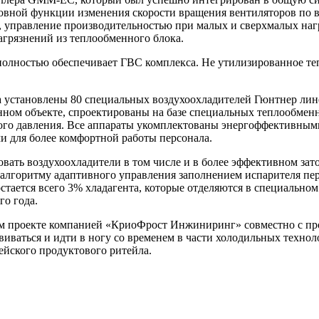
вной функции изменения скорости вращения вентиляторов по в
 управление производительностью при малых и сверхмалых нагр
агрязнений из теплообменного блока.
я полностью обеспечивает ГВС комплекса. Не утилизированное 
 установлены 80 специальных воздухоохладителей Гюнтнер лине
ном объекте, спроектированы на базе специальных теплообменн
ного давления. Все аппараты укомплектованы энергоффективным
и для более комфортной работы персонала.
вать воздухоохладители в том числе и в более эффективном за
 алгоритму адаптивного управления заполнением испарителя пе
остается всего 3% хладагента, которые отделяются в специальн
го года.
м проекте компанией «КриоФрост Инжиниринг» совместно с прои
виваться и идти в ногу со временем в части холодильных техно
ейского продуктового ритейла.