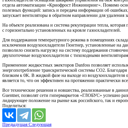
отдела автоматизации «Криофрост Инжиниринг». Помимо осно
полезных функций: запись и передача информации об ошибках,
запускает вентиляторы в обратном направлении для удаления з
На объекте реализована и система рекуперации тепла, котора
с горизонтально установленных на кровле газоохладителей.
Для поддержания температурного режима в помещениях склада
исключения воздухоохладители Гюнтнер, установленные на дан
позволило снизить нагрузку на систему поддержания стояноч
двухпоточные воздухоохладители с тихоходными вентиляторам
Применение жидкостных эжекторов Danfoss позволяет использо
энергопотребление транскритической системы CO2. Благодаря
близким к 0K. В жидкой фазе на выходе из воздухоохладителя 
является то, что он эффективен на протяжении практически все
Все технические решения и новшества, реализованные в данно
Guentner, позволят сети гипермаркетов «ГЛОБУС» успешно раз
лидирующее положение на рынке как российского, так и европ
Поделиться:
Предыдущая
Следующая