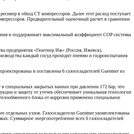
 ресивер в обход СТ компрессоров. Далее этот расход поступает
 компрессоров. Предварительный оценочный расчет в сравнении
вления и поддерживает максимальный коэффициент COP системы
тва предприятия «Гюнтнер Иж» (Россия, Ижевск).
оизводства каждый сосуд проходит пневмо и гидроиспытания
роектированы и поставлены 6 газоохладителей Guentner из
r в специальных закрытых ваннах при давлении 172 бар, что
укции и защиту от утечек обеспечивает уникальная технология
теплообменного блока от коррозии применено специальное
ее отдельных узлов. Газоохладители Guentner укомплектованы
ках. Суммарное энергопотребление всех 6 газоохладителей
истему управления холодильными установками специалистами