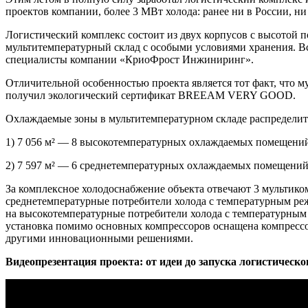
проектов компании, более 3 МВт холода: ранее ни в России, н
Логистический комплекс состоит из двух корпусов с высотой по
мультитемпературный склад с особыми условиями хранения. В
специалисты компании «КриоФрост Инжиниринг».
Отличительной особенностью проекта является тот факт, что 
получил экологический сертификат BREEAM VERY GOOD.
Охлаждаемые зоны в мультитемпературном складе распредели
1) 7 056 м² — 8 высокотемпературных охлаждаемых помещений,
2) 7 597 м² — 6 среднетемпературных охлаждаемых помещений,
За комплексное холодоснабжение объекта отвечают 3 мультико
среднетемпературные потребители холода с температурным реж
на высокотемпературные потребители холода с температурным
установка помимо основных компрессоров оснащена компрессо
другими инновационными решениями.
Видеопрезентация проекта: от идеи до запуска логистичес