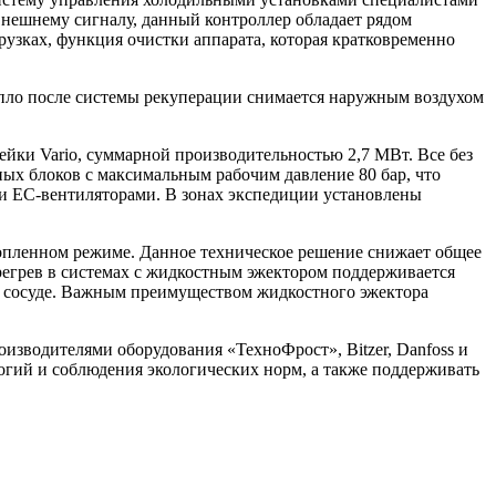
нешнему сигналу, данный контроллер обладает рядом
узках, функция очистки аппарата, которая кратковременно
тепло после системы рекуперации снимается наружным воздухом
йки Vario, суммарной производительностью 2,7 МВт. Все без
ых блоков с максимальным рабочим давление 80 бар, что
и ЕС-вентиляторами. В зонах экспедиции установлены
топленном режиме. Данное техническое решение снижает общее
регрев в системах с жидкостным эжектором поддерживается
ом сосуде. Важным преимуществом жидкостного эжектора
зводителями оборудования «ТехноФрост», Bitzer, Danfoss и
логий и соблюдения экологических норм, а также поддерживать