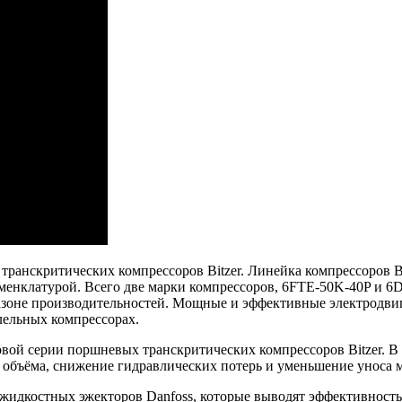
ранскритических компрессоров Bitzer. Линейка компрессоров B
енклатурой. Всего две марки компрессоров, 6FTE-50K-40P и 6D
зоне производительностей. Мощные и эффективные электродвиг
лельных компрессорах.
ой серии поршневых транскритических компрессоров Bitzer. В
объёма, снижение гидравлических потерь и уменьшение уноса м
 жидкостных эжекторов Danfoss, которые выводят эффективност