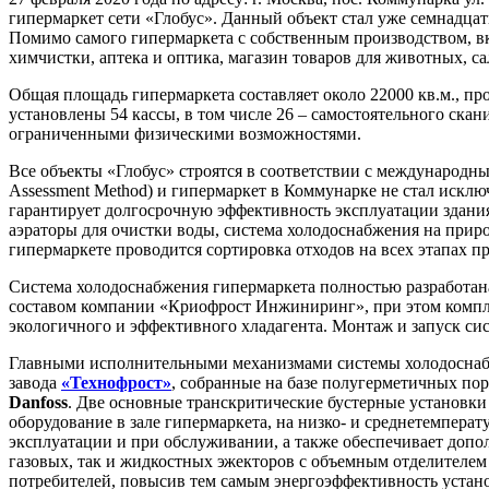
гипермаркет сети «Глобус». Данный объект стал уже семнадца
Помимо самого гипермаркета с собственным производством, вк
химчистки, аптека и оптика, магазин товаров для животных, са
Общая площадь гипермаркета составляет около 22000 кв.м., пр
установлены 54 кассы, в том числе 26 – самостоятельного скан
ограниченными физическими возможностями.
Все объекты «Глобус» строятся в соответствии с международны
Assessment Method) и гипермаркет в Коммунарке не стал искл
гарантирует долгосрочную эффективность эксплуатации здания
аэраторы для очистки воды, система холодоснабжения на приро
гипермаркете проводится сортировка отходов на всех этапах п
Система холодоснабжения гипермаркета полностью разработан
составом компании «Криофрост Инжиниринг», при этом компле
экологичного и эффективного хладагента. Монтаж и запуск с
Главными исполнительными механизмами системы холодоснабж
завода
«Технофрост»
, собранные на базе полугерметичных п
Danfoss
. Две основные транскритические бустерные установки 
оборудование в зале гипермаркета, на низко- и среднетемпера
эксплуатации и при обслуживании, а также обеспечивает допо
газовых, так и жидкостных эжекторов с объемным отделителем
потребителей, повысив тем самым энергоэффективность устано