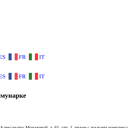
ES
FR
IT
ES
FR
IT
ммунарке
ул. Александры Монаховой, д. 61, стр. 1, рядом с жилыми компл