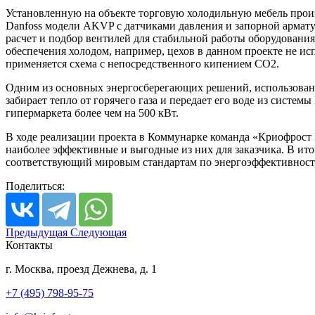
Установленную на объекте торговую холодильную мебель прои
Danfoss модели AKVP с датчиками давления и запорной армат
расчет и подбор вентилей для стабильной работы оборудовани
обеспечения холодом, например, цехов в данном проекте не ис
применяется схема с непосредственного кипением СО2.
Одним из основных энергосберегающих решений, использованны
забирает тепло от горячего газа и передает его воде из сист
гипермаркета более чем на 500 кВт.
В ходе реализации проекта в Коммунарке команда «Криофрост
наиболее эффективные и выгодные из них для заказчика. В ит
соответствующий мировым стандартам по энергоэффективнос
Поделиться:
Предыдущая
Следующая
Контакты
г. Москва, проезд Дежнева, д. 1
+7 (495) 798-95-75