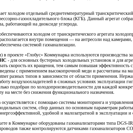
вает холодом отдельный среднетемпературный транскритический
ессорно-газоохладительного блока (КГБ). Данный агрегат собра
ипа, работающий на диоксиде углерода.
еспечиваются холодом от транскритического агрегата холодопро
 располагается внутри помещения — на антресоли над камерами, а
обеспечена системой газоанализации.
) в проекте «Глобус» Коммунарка используются производства з
GHC
- для основных бустерных холодильных установок и для агрег
ть скорость их вращения, тем самым повышая эффективность си
ведены с применением высокопрочной меди и рассчитаны на мак
ntner разных типов в зависимости от области применения. Нер
аботу воздухоохладителей в сложных условиях эксплуатации ги
лько подобран по холодопроизводительности для каждой конкре
лу на месте без снижения функционального назначения.
а осуществляется с помощью системы мониторинга и управления
одильных систем, сбор данных по основным параметрам работы,
энергоэффективной, удобной и малозатратной в эксплуатации и
кете в Коммунарке оборудованы газоанализаторами типа DGS-IR
проводов также контролируются датчиками газоанализаторов CO