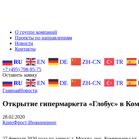
О группе компаний
Проекты по направлениям
Новости
Контакты
RU
EN
DE
ZH-CN
TR
+7 (495) 798-95-75
Оставить заявку
RU
EN
DE
ZH-CN
TR
Главная
Новости
Открытие гипермаркета «Глобус» в Ко
28.02.2020
КриоФрост Инжиниринг
27 февраля 2020 года по адресу: г. Москва, пос. Коммунарка 