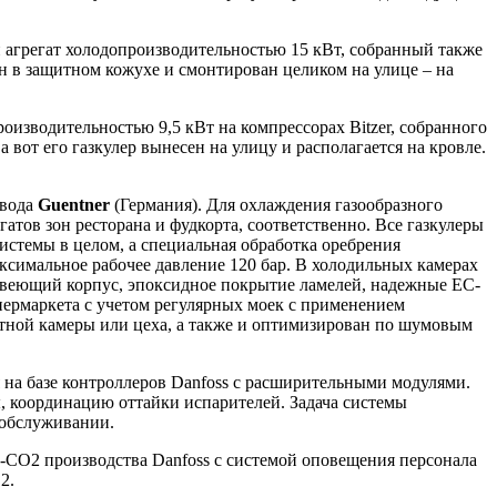
 агрегат холодопроизводительностью 15 кВт, собранный также
н в защитном кожухе и смонтирован целиком на улице – на
изводительностью 9,5 кВт на компрессорах Bitzer, собранного
 вот его газкулер вынесен на улицу и располагается на кровле.
авода
Guentner
(Германия). Для охлаждения газообразного
атов зон ресторана и фудкорта, соответственно. Все газкулеры
стемы в целом, а специальная обработка оребрения
симальное рабочее давление 120 бар. В холодильных камерах
жавеющий корпус, эпоксидное покрытие ламелей, надежные EC-
пермаркета с учетом регулярных моек с применением
тной камеры или цеха, а также и оптимизирован по шумовым
 на базе контроллеров Danfoss c расширительными модулями.
 координацию оттайки испарителей. Задача системы
 обслуживании.
-CO2 производства Danfoss с системой оповещения персонала
2.