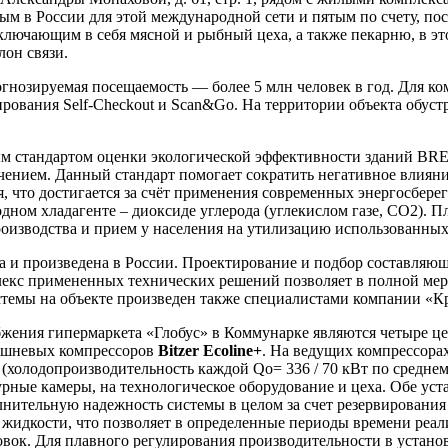
тым в России для этой международной сети и пятым по счету, 
лючающим в себя мясной и рыбный цеха, а также пекарню, в это
лон связи.
огнозируемая посещаемость — более 5 млн человек в год. Для ко
ирования Self-Checkout и Scan&Go. На территории объекта обустр
м стандартом оценки экологической эффективности зданий BREEAM
ючением. Данный стандарт помогает сократить негативное влиян
, что достигается за счёт применения современных энергосбере
дном хладагенте – диоксиде углерода (углекислом газе, СО2). П
роизводства и прием у населения на утилизацию использованных
а и произведена в России. Проектирование и подбор составля
кс примененных технических решений позволяет в полной мере
истемы на объекте произведен также специалистами компании 
ения гипермаркета «Глобус» в Коммунарке являются четыре це
оршневых компрессоров
Bitzer Ecoline+
. На ведущих компрессора
(холодопроизводительность каждой Qo= 336 / 70 кВт по среднем
турные камеры, на технологическое оборудование и цеха. Обе ус
лнительную надежность системы в целом за счет резервировани
 жидкости, что позволяет в определенные периоды времени реа
вок. Для плавного регулирования производительности в устано