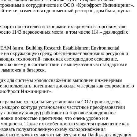
построенным в сотрудничестве с ООО «Криофрост Инжиниринг».
й точке разместятся одноименный ресторан, дом быта, пункт
мфорта посетителей и экономии их времени в торговом зале
оено 1143 парковочных места, в том числе 114 – для людей с
 (англ. Building Research Establishment Environmental
ие на окружающую среду, обеспечивает экономию ресурсов и
гающих технологий, таких как светодиодное освещение,
люс ко всему, в соответствии с вышеуказанным стандартом в
 лампочек и батареек.
ющих для системы холодоснабжения выполнен инженерным
 использовать потенциал диоксида углерода как современного
«КриоФрост Инжиниринг».
нтральные холодильные установки на СО2 производства
х каждого контура установлены частотные преобразователи
у / низкому холоду) работают на торговое холодильное
тановки полностью идентичны, что очень удобно и в
я мощности. Также их особенностью является применение как
лизовать полузатопленную схему холодоснабжения
вках используются частотные регуляторы Danfoss для ведущих