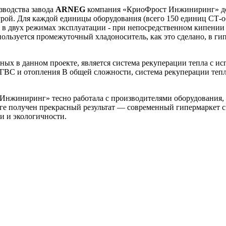
зводства завода
ARNEG
компания «КриоФрост Инжиниринг» до
урой. Для каждой единицы оборудования (всего 150 единиц СТ-
я в двух режимах эксплуатации - при непосредственном кипении
пользуется промежуточный хладоноситель, как это сделано, в г
х в данном проекте, является система рекуперации тепла с ис
емы ГВС и отопления В общей сложности, система рекуперации те
 Инжиниринг» тесно работала с производителями оборудования,
оге получен прекрасный результат — современный гипермаркет с
ти и экологичности.