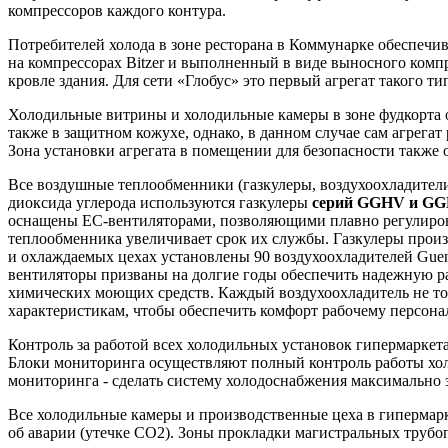
компрессоров каждого контура.
Потребителей холода в зоне ресторана в Коммунарке обеспечи
на компрессорах Bitzer и выполненный в виде выносного компр
кровле здания. Для сети «Глобус» это первый агрегат такого т
Холодильные витрины и холодильные камеры в зоне фудкорта об
также в защитном кожухе, однако, в данном случае сам агрегат
Зона установки агрегата в помещении для безопасности также 
Все воздушные теплообменники (газкулеры, воздухоохладители
диоксида углерода используются газкулеры
серий GGHV и G
оснащены ЕС-вентиляторами, позволяющими плавно регулирова
теплообменника увеличивает срок их службы. Газкулеры произ
и охлаждаемых цехах установлены 90 воздухоохладителей Gue
вентиляторы призваны на долгие годы обеспечить надежную р
химических моющих средств. Каждый воздухоохладитель не то
характеристикам, чтобы обеспечить комфорт рабочему персона
Контроль за работой всех холодильных установок гипермаркет
Блоки мониторинга осуществляют полный контроль работы хол
мониторинга - сделать систему холодоснабжения максимально 
Все холодильные камеры и производственные цеха в гипермар
об аварии (утечке СО2). Зоны прокладки магистральных трубо