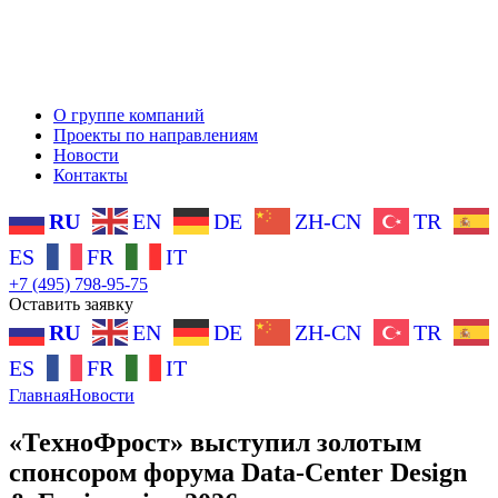
О группе компаний
Проекты по направлениям
Новости
Контакты
RU
EN
DE
ZH-CN
TR
ES
FR
IT
+7 (495) 798-95-75
Оставить заявку
RU
EN
DE
ZH-CN
TR
ES
FR
IT
Главная
Новости
«ТехноФрост» выступил золотым
спонсором форума Data-Center Design