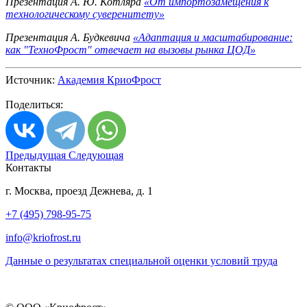
Презентация А. Ю. Котляра
«От импортозамещения к
технологическому суверенитету»
Презентация А. Будкевича
«Адаптация и масштабирование:
как "ТехноФрост" отвечает на вызовы рынка ЦОД»
Источник:
Академия КриоФрост
Поделиться:
Предыдущая
Следующая
Контакты
г. Москва, проезд Дежнева, д. 1
+7 (495) 798-95-75
info@kriofrost.ru
Данные о результатах специальной оценки условий труда