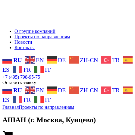
О группе компаний
Проекты по направлениям
Новости
Контакты
RU
EN
DE
ZH-CN
TR
ES
FR
IT
+7 (495) 798-95-75
Оставить заявку
RU
EN
DE
ZH-CN
TR
ES
FR
IT
Главная
Проекты по направлениям
АШАН (г. Москва, Кунцево)