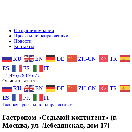
О группе компаний
Проекты по направлениям
Новости
Контакты
RU
EN
DE
ZH-CN
TR
ES
FR
IT
+7 (495) 798-95-75
Оставить заявку
RU
EN
DE
ZH-CN
TR
ES
FR
IT
Главная
Проекты по направлениям
Гастроном «Седьмой контитент» (г.
Москва, ул. Лебедянская, дом 17)