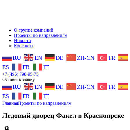
О группе компаний
Проекты по направлениям
Новости
Контакты
RU
EN
DE
ZH-CN
TR
ES
FR
IT
+7 (495) 798-95-75
Оставить заявку
RU
EN
DE
ZH-CN
TR
ES
FR
IT
Главная
Проекты по направлениям
Ледовый дворец Факел в Красноярске