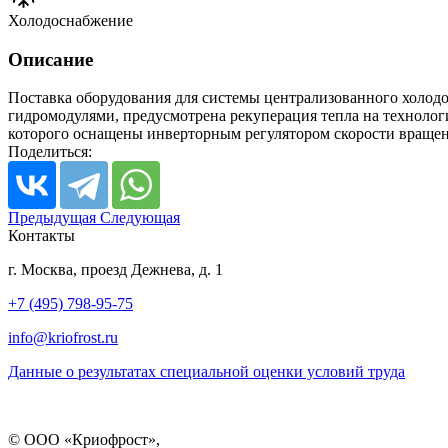
Холодоснабжение
Описание
Поставка оборудования для системы централизованного холодо
гидромодулями, предусмотрена рекуперация тепла на техноло
которого оснащены инверторным регулятором скорости вращен
Поделиться:
Предыдущая
Следующая
Контакты
г. Москва, проезд Дежнева, д. 1
+7 (495) 798-95-75
info@kriofrost.ru
Данные о результатах специальной оценки условий труда
© ООО «Криофрост»,