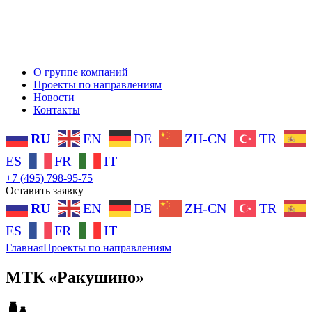
О группе компаний
Проекты по направлениям
Новости
Контакты
RU
EN
DE
ZH-CN
TR
ES
FR
IT
+7 (495) 798-95-75
Оставить заявку
RU
EN
DE
ZH-CN
TR
ES
FR
IT
Главная
Проекты по направлениям
МТК «Ракушино»