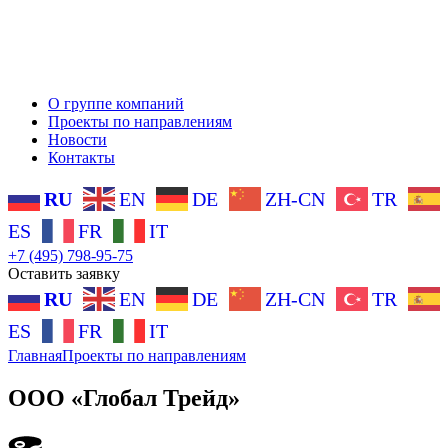
О группе компаний
Проекты по направлениям
Новости
Контакты
RU
EN
DE
ZH-CN
TR
ES
FR
IT
+7 (495) 798-95-75
Оставить заявку
RU
EN
DE
ZH-CN
TR
ES
FR
IT
Главная
Проекты по направлениям
ООО «Глобал Трейд»