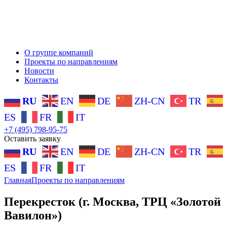
О группе компаний
Проекты по направлениям
Новости
Контакты
RU
EN
DE
ZH-CN
TR
ES
FR
IT
+7 (495) 798-95-75
Оставить заявку
RU
EN
DE
ZH-CN
TR
ES
FR
IT
Главная
Проекты по направлениям
Перекресток (г. Москва, ТРЦ «Золотой
Вавилон»)