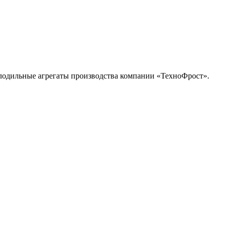
олодильные агрегаты производства компании «TeхноФрост».