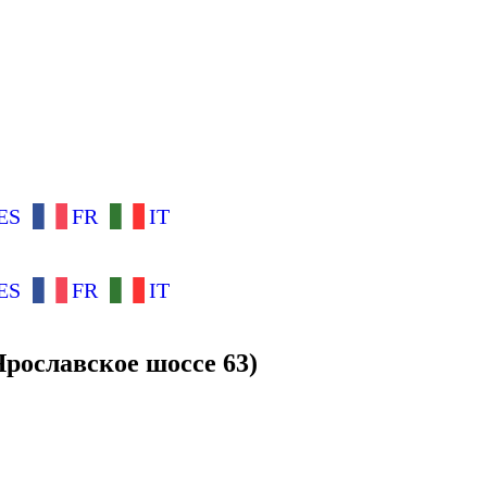
ES
FR
IT
ES
FR
IT
рославское шоссе 63)