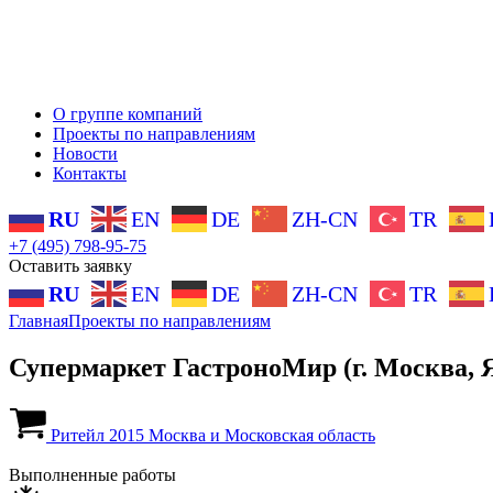
О группе компаний
Проекты по направлениям
Новости
Контакты
RU
EN
DE
ZH-CN
TR
+7 (495) 798-95-75
Оставить заявку
RU
EN
DE
ZH-CN
TR
Главная
Проекты по направлениям
Супермаркет ГастроноМир (г. Москва, Я
Ритейл
2015
Москва и Московская область
Выполненные работы