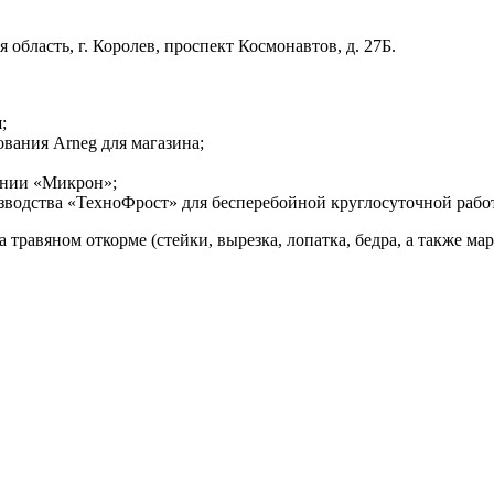
область, г. Королев, проспект Космонавтов, д. 27Б.
;
вания Arneg для магазина;
ании «Микрон»;
водства «ТехноФрост» для бесперебойной круглосуточной рабо
равяном откорме (стейки, вырезка, лопатка, бедра, а также ма