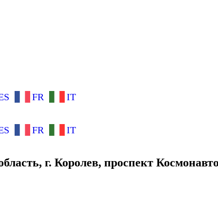
ES
FR
IT
ES
FR
IT
ласть, г. Королев, проспект Космонавтов