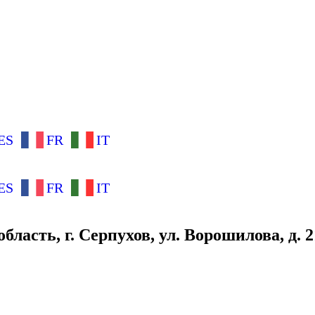
ES
FR
IT
ES
FR
IT
асть, г. Серпухов, ул. Ворошилова, д. 2