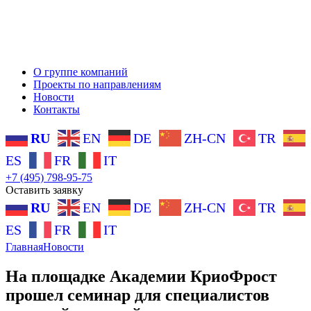
О группе компаний
Проекты по направлениям
Новости
Контакты
RU
EN
DE
ZH-CN
TR
ES
FR
IT
+7 (495) 798-95-75
Оставить заявку
RU
EN
DE
ZH-CN
TR
ES
FR
IT
Главная
Новости
На площадке Академии КриоФрост
прошел семинар для специалистов